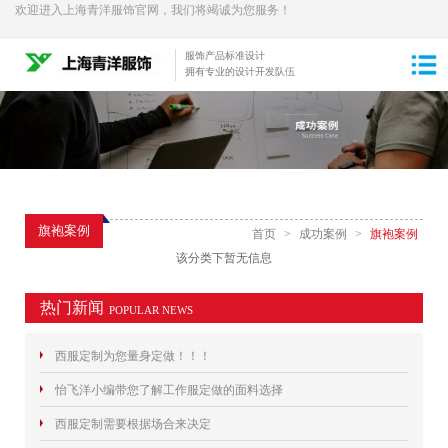
欢迎进入上海青洋服饰官网，我们将竭诚为您服务！
服饰产品标准设计
拥有专业的设计开发队伍
旗袍案例
首页
>
成功案例
>
旗袍案例
该分类下暂无信息
热门新闻
POPULAR NEWS
西服定制为您量身定做！！！
怡飞洋小编带您了解工作服定做的面料选择
西服定制需要根据场合来决定