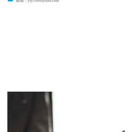
邮箱：
yfy1999@sina.com